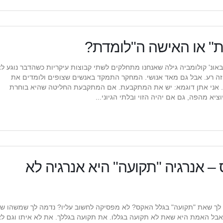
 או האישה ה"לומדת?
נ' קולומביה גילה שאנחנו מתחלקים לשתי קבוצות עיקריות כשהדבר נוגע לצ
וזה רע. אבל גם מאד אנושי. המחקר התמקד באנשים שצופים ולומדים את
 אני אתן דוגמא: יש את המתקבעת. אם המתקבעת החליטה שהיא בוחרת
 מהפה, גם אם יהיה הזוי ובלתי הגיוני...
 אנרגיה "תקועה" היא אנרגיה לא
 לך שאת "תקועה" בגלל האקס? לא מפסיקה לחשוב עליו? נדמה לך שמשהו ש
א, אבל האמת היא שאת לא תקועה בגללו. את תקועה בגללך. את לא איתו וגם ל