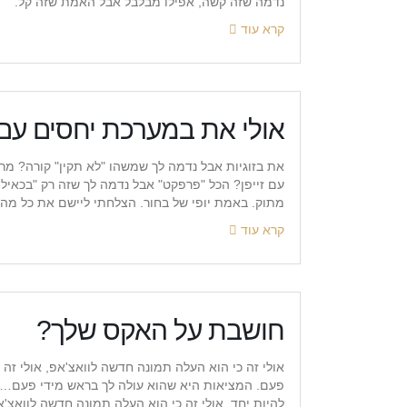
נדמה שזה קשה, אפילו מבלבל אבל האמת שזה קל.
קרא עוד
אולי את במערכת יחסים עם "
את בזוגיות אבל נדמה לך שמשהו "לא תקין" קורה? מ
עם זייפן? הכל "פרפקט" אבל נדמה לך שזה רק "בכאילו
מתוק. באמת יופי של בחור. הצלחתי ליישם את כל מה
קרא עוד
חושבת על האקס שלך?
אולי זה כי הוא העלה תמונה חדשה לוואצ'אפ, אולי זה
פעם. המציאות היא שהוא עולה לך בראש מידי פעם… או
להיות יחד. אולי זה כי הוא העלה תמונה חדשה לוואצ'אפ,